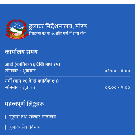
हुलाक निर्देशनालय, मोरङ
विराटनगर म.न.पा.-७, शहिद मार्ग, गोश्‍वारा चौक
कार्यालय समय
जाडो (कार्तिक १६ देखि माघ १५)
०९:०० - ४:००
सोमबार - शुक्रबार
गर्मी (माघ १६ देखि कार्तिक १५)
०९:०० - ५:००
सोमबार - शुक्रबार
महत्त्वपूर्ण लिङ्कहरू
सूचना तथा सञ्‍चार मन्त्रालय
हुलाक सेवा विभाग