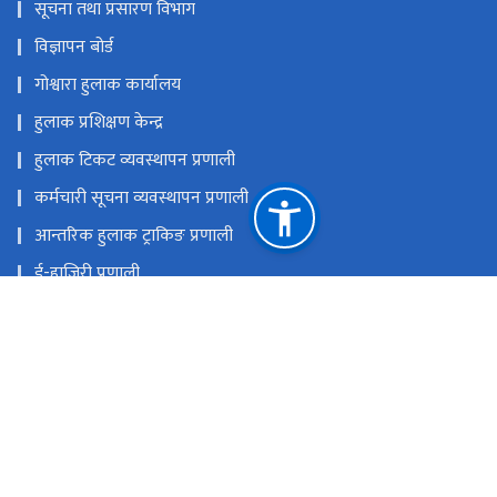
सूचना तथा प्रसारण विभाग
विज्ञापन बोर्ड
गोश्वारा हुलाक कार्यालय
हुलाक प्रशिक्षण केन्द्र
हुलाक टिकट व्यवस्थापन प्रणाली
कर्मचारी सूचना व्यवस्थापन प्रणाली
आन्तरिक हुलाक ट्राकिङ प्रणाली
ई-हाजिरी प्रणाली
राष्ट्रिय प्राकृतिक स्रोत तथा वित्त आयोग
विराटनगर म.न.पा.-७, शहिद मार्ग, गोश्‍वारा चौक
pdbiratnagar@gmail.com
०२१-५१४७९० (सोधपुछ) ०२१-४६४४२५ (डाँक) ०२१-५१२६६५
(ई.एम.एस.)