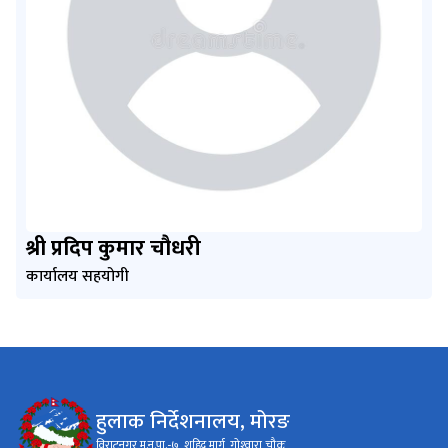
श्री प्रदिप कुमार चौधरी
कार्यालय सहयोगी
हुलाक निर्देशनालय, मोरङ
विराटनगर म.न.पा.-७, शहिद मार्ग, गोश्‍वारा चौक