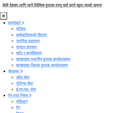
२०८३ साल असार महिनाको मासिक प्रगति विवरण
केहि देशका लागि जाने वैदेशिक हुलाक वस्तु दर्ता कार्य खुला भएको सूचना
हुलाक सेवा मार्फत घरमै राहदानी वितरण गर्ने सम्बन्धी सूचना
सूचनाको हक कार्यान्वयन सम्बन्धी तेस्रो त्रैमासिक प्रगतिः २०८२ माघ १ -
सूचनाको हक कार्यान्वयन सम्बन्धी चौथो त्रैमासिक प्रगतिः २०८३ वैशाख १ -
२०८२ चैत्र ३० गतेसम्म
२०८३ असार ३२ गतेसम्म
हाम्रोबारे
परिचय
कर्मचारीहरूकाे विवरण
नागरिक बडापत्र
संगठन संरचना
फाँट र कार्यविवरण
मातहतका स्थानीय हुलाक कार्यालयहरू
मातहतका जिल्ला हुलाक कार्यालयहरु
सेवाहरू
डाँक सेवा
पुलिन्दा सेवा
ई.एम.एस. सेवा
ऐन तथा नियम
संविधान
ऐन
नियम