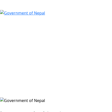
हुलाक निर्देशनालय, मोरङ
विराटनगर म.न.पा.-७, शहिद मार्ग, गोश्‍वारा चौक