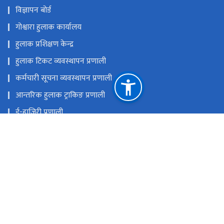
विज्ञापन बोर्ड
गोश्वारा हुलाक कार्यालय
हुलाक प्रशिक्षण केन्द्र
हुलाक टिकट व्यवस्थापन प्रणाली
कर्मचारी सूचना व्यवस्थापन प्रणाली
आन्तरिक हुलाक ट्राकिङ प्रणाली
ई-हाजिरी प्रणाली
राष्ट्रिय प्राकृतिक स्रोत तथा वित्त आयोग
विराटनगर म.न.पा.-७, शहिद मार्ग, गोश्‍वारा चौक
pdbiratnagar@gmail.com
०२१-५१४७९० (सोधपुछ) ०२१-४६४४२५ (डाँक) ०२१-५१२६६५
(ई.एम.एस.)