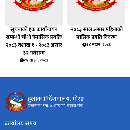
सूचनाको हक कार्यान्वयन
२०८३ साल असार महिनाको
सम्बन्धी चौथो त्रैमासिक प्रगतिः
मासिक प्रगति विवरण
२०८३ वैशाख १ - २०८३ असार
१४ साउन, २०८३
३२ गतेसम्म
१४ साउन, २०८३
हुलाक निर्देशनालय, मोरङ
विराटनगर म.न.पा.-७, शहिद मार्ग, गोश्‍वारा चौक
कार्यालय समय